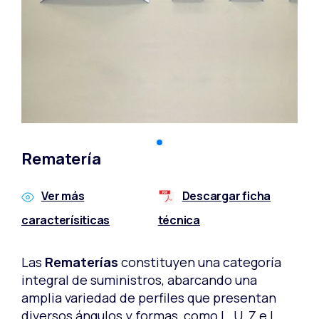
Rematería
Ver más
Descargar ficha
caracterísiticas
técnica
Las
Rematerías
constituyen una categoría
integral de suministros, abarcando una
amplia variedad de perfiles que presentan
diversos ángulos y formas, como L, U, Z e I.