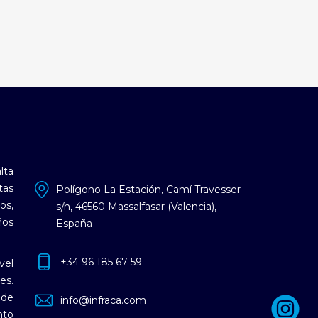
lta
tas
Polígono La Estación, Camí Travesser
os,
s/n, 46560 Massalfasar (Valencia),
ños
España
+34 96 185 67 59
vel
es.
 de
info@infraca.com
nto