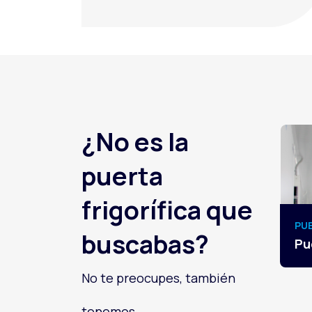
¿No es la
puerta
frigorífica que
PU
buscabas?
Pu
No te preocupes, también
tenemos...