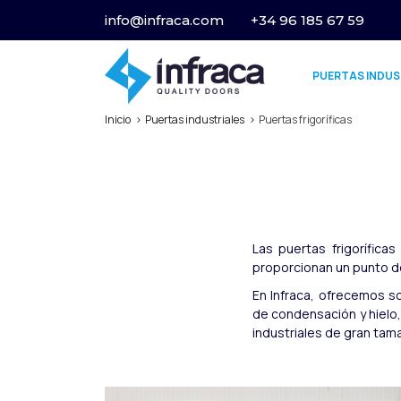
info@infraca.com
+34 96 185 67 59
PUERTAS INDUS
Inicio
Puertas industriales
Puertas frigoríficas
Las puertas frigorífica
proporcionan un punto de
En Infraca, ofrecemos s
de condensación y hielo,
industriales de gran tam