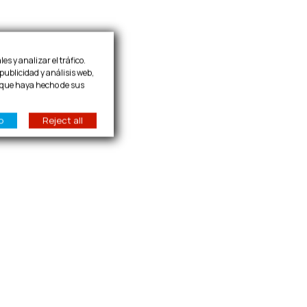
es y analizar el tráfico.
publicidad y análisis web,
 que haya hecho de sus
o
Reject all