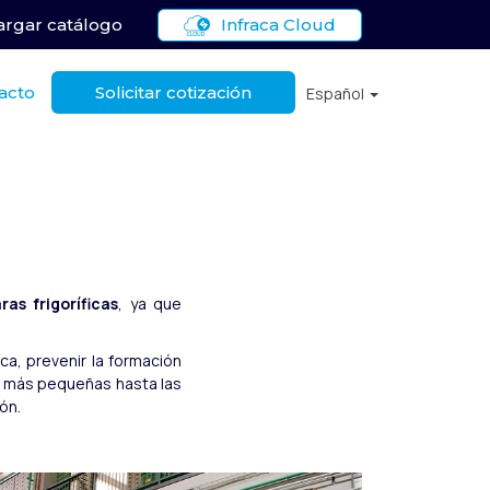
rgar catálogo
Infraca Cloud
acto
Solicitar cotización
Español
s
as frigoríficas
, ya que
a, prevenir la formación
as más pequeñas hasta las
ón.