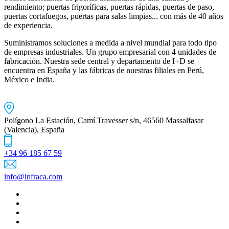
rendimiento; puertas frigoríficas, puertas rápidas, puertas de paso,
puertas cortafuegos, puertas para salas limpias... con más de 40 años
de experiencia.
Suministramos soluciones a medida a nivel mundial para todo tipo
de empresas industriales. Un grupo empresarial con 4 unidades de
fabricación. Nuestra sede central y departamento de I+D se
encuentra en España y las fábricas de nuestras filiales en Perú,
México e India.
Polígono La Estación, Camí Travesser s/n, 46560 Massalfasar
(Valencia), España
+34 96 185 67 59
info@infraca.com