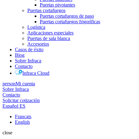
Puertas pivotantes
Puertas cortafuegos
Puertas cortafuegos de paso
Puertas cortafuegos frigoríficas
Logística
Aplicaciones especiales
Puertas de sala blanca
Accesorios
Casos de éxito
Blog
Sobre Infraca
Contacto
Infraca Cloud
person
Mi cuenta
Sobre Infraca
Contacto
Solicitar cotización
Español
ES
Français
English
close