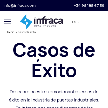
info@infraca.com
+34 96 185 67 59
dehaze
ES
Inicio
casos de éxito
Casos de
Éxito
Descubre nuestros emocionantes casos de
éxito en la industria de puertas industriales.