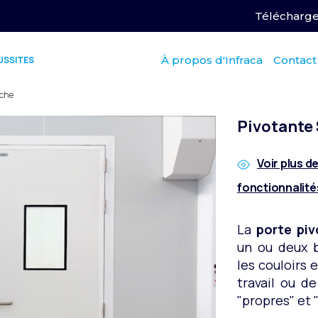
Télécharge
À propos d'Infraca
Contact
USSITES
nche
Pivotante 
Voir plus d
fonctionnalité
La
porte piv
un ou deux b
les couloirs 
travail ou d
"propres" et 