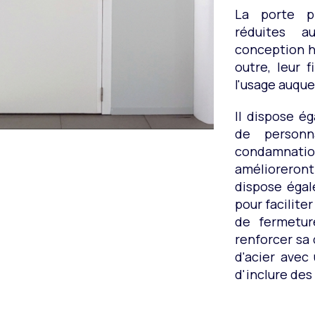
La porte pr
réduites 
conception h
outre, leur 
l'usage auque
Il dispose é
de personna
condamnation
amélioreron
dispose égal
pour facilite
de fermetur
renforcer sa
d'acier avec 
d'inclure de