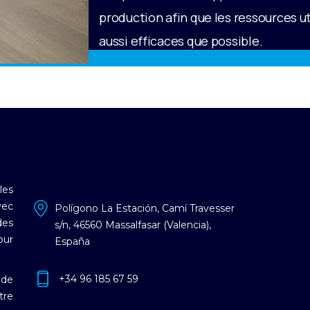
production afin que les ressources ut
aussi efficaces que possible.
les
vec
Polígono La Estación, Camí Travesser
des
s/n, 46560 Massalfasar (Valencia),
our
España
+34 96 185 67 59
 de
tre