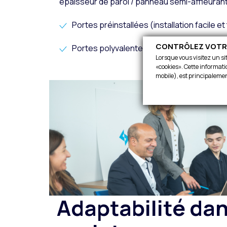
épaisseur de paroi / panneau semi-affleuran
Portes préinstallées (installation facile et
CONTRÔLEZ VOTRE
Portes polyvalentes et de qualité.
Lorsque vous visitez un si
«cookies». Cette informatio
mobile), est principalemen
Adaptabilité da