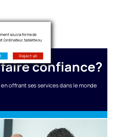
lement sous la forme de
et (ordinateur, tablette ou
t
Reject all
faire confiance?
e en offrant ses services dans le monde