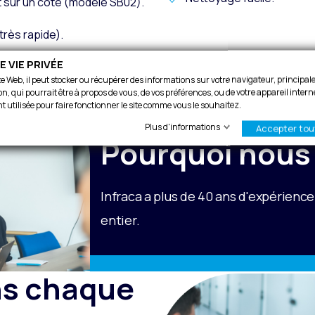
t sur un côté (modèle SB02).
 très rapide).
 VIE PRIVÉE
te Web, il peut stocker ou récupérer des informations sur votre navigateur, principa
n, qui pourrait être à propos de vous, de vos préférences, ou de votre appareil intern
t utilisée pour faire fonctionner le site comme vous le souhaitez.
Plus d'informations
Accepter tou
Pourquoi nous 
Infraca a plus de 40 ans d'expérienc
entier.
ns chaque