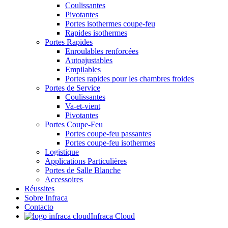
Coulissantes
Pivotantes
Portes isothermes coupe-feu
Rapides isothermes
Portes Rapides
Enroulables renforcées
Autoajustables
Empilables
Portes rapides pour les chambres froides
Portes de Service
Coulissantes
Va-et-vient
Pivotantes
Portes Coupe-Feu
Portes coupe-feu passantes
Portes coupe-feu isothermes
Logistique
Applications Particulières
Portes de Salle Blanche
Accessoires
Réussites
Sobre Infraca
Contacto
Infraca Cloud