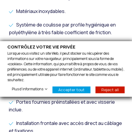
Matériaux inoxydables.
Système de coulisse par profile hygiénique en
polyéthylène à très faible coefficient de friction.
Optimisation du temps d’installation et coûts.
CONTRÔLEZ VOTRE VIE PRIVÉE
Lorsque vous visitez un site Web, il peut stocker ou récupérer des
informations sur votre navigateur, principalement sous la forme de
Programmation et réglage simple à faible
«cookies». Cette information, qui pourrait être à propos de vous, de vos
maintenance.
préférences, ou de votre appareil internet (ordinateur, tablette ou mobile),
est principalement utilisée pour faire fonctionner le site comme vous le
souhaitez.
Système unique de sécurité avec garantie de
fonctionnement.
Plus d'informations
Accepter tout
Reject all
Portes fournies préinstallées et avec visserie
inclue.
Installation frontale avec accès direct au câblage
et fixations.