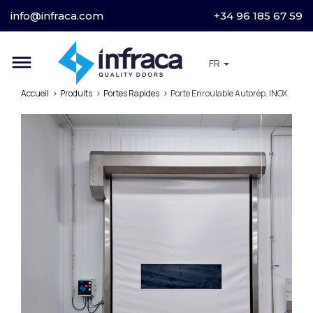
info@infraca.com
+34 96 185 67 59
dehaze
FR
Accueil
Produits
Portes Rapides
Porte Enroulable Autorép. INOX