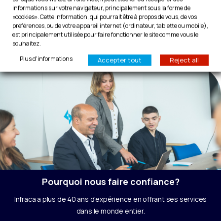
Grande ressistance aux impacts et garantie
informations sur votre navigateur, principalement sous la forme de
hygiénique.
«cookies». Cette information, qui pourrait être à propos de vous, de vos
préférences, ou de votre appareil internet (ordinateur, tablette ou mobile),
est principalement utilisée pour faire fonctionner le site comme vous le
Simplicité de réglage, installation et durabilité.
souhaitez.
Plus d'informations
Accepter tout
Reject all
Pourquoi nous faire confiance?
Infraca a plus de 40 ans d'expérience en offrant ses services
dans le monde entier.