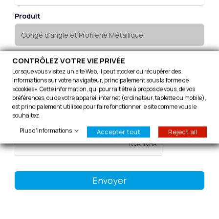
Produit
CONTRÔLEZ VOTRE VIE PRIVÉE
J'accepte de recevoir des informations sur les
Lorsque vous visitez un site Web, il peut stocker ou récupérer des
produits, les avantages et les caractéristiques exclusives
informations sur votre navigateur, principalement sous la forme de
d'Infraca, conformément à la politique de confidentialité.
«cookies». Cette information, qui pourrait être à propos de vous, de vos
préférences, ou de votre appareil internet (ordinateur, tablette ou mobile),
est principalement utilisée pour faire fonctionner le site comme vous le
J'ai lu et j'accepte
la politique de confidentialité
souhaitez.
Plus d'informations
Accepter tout
Reject all
Envoyer